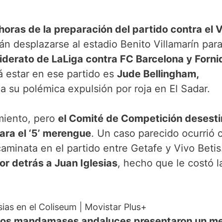
horas de la preparación del partido contra el 
án desplazarse al estadio Benito Villamarín par
liderato de LaLiga contra FC Barcelona y Forni
á estar en ese partido es
Jude Bellingham,
 su polémica expulsión por roja en El Sadar.
imiento, pero
el Comité de Competición desesti
ara el ‘5’ merengue
. Un caso parecido ocurrió 
caminata en el partido entre Getafe y Vivo Betis.
or detrás a Juan Iglesias
, hecho que le costó l
sias en el Coliseum
|
Movistar Plus+
los mandamases andaluces presentaron un m