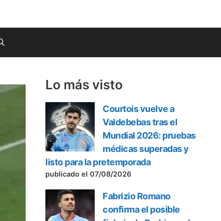
Lo más visto
Courtois vuelve a
Valdebebas tras el
Mundial 2026: pruebas
médicas superadas y
listo para la pretemporada
publicado el 07/08/2026
Fabrizio Romano
confirma el posible