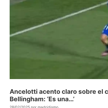
Ancelotti acento claro sobre el
Bellingham: ‘Es una…’
28/02/2025
por
madridismo