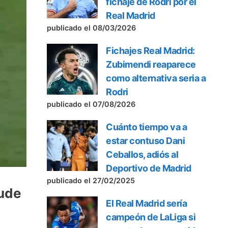
fichaje de Rodri por el
Real Madrid
publicado el 08/03/2026
Fichajes Real Madrid:
Zubimendi reaparece
como alternativa seria a
Rodri
publicado el 07/08/2026
Cuánto tiempo va a
estar contuso Dani
Ceballos, adiós al
Deportivo de Madrid
publicado el 27/02/2025
Jude
El Real Madrid sería
campeón de LaLiga si