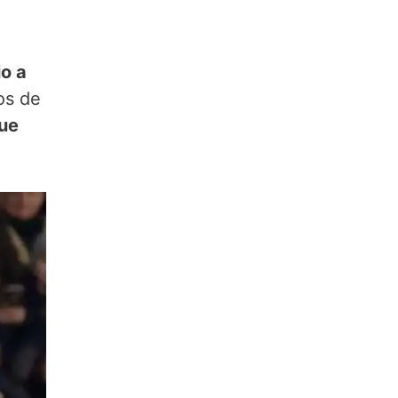
o a
os de
que