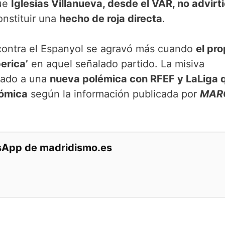
que
Iglesias Villanueva, desde el VAR, no advirti
nstituir una
hecho de roja directa
.
 contra el Espanyol se agravó más cuando
el pro
erica’
en aquel señalado partido. La misiva
lado a una
nueva polémica con RFEF y LaLiga 
nómica
según la información publicada por
MAR
tsApp de madridismo.es