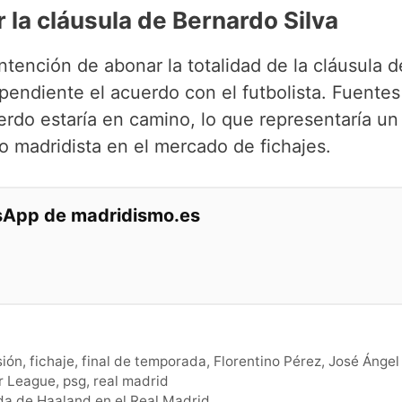
 la cláusula de Bernardo Silva
intención de abonar la totalidad de la cláusula d
pendiente el acuerdo con el futbolista. Fuentes
erdo estaría en camino, lo que representaría un
 madridista en el mercado de fichajes.
tsApp de madridismo.es
sión
,
fichaje
,
final de temporada
,
Florentino Pérez
,
José Ángel
r League
,
psg
,
real madrid
ada de Haaland en el Real Madrid