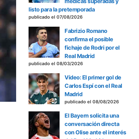
médicas superadas y
listo para la pretemporada
publicado el 07/08/2026
Fabrizio Romano
confirma el posible
fichaje de Rodri por el
Real Madrid
publicado el 08/03/2026
Vídeo: El primer gol de
Carlos Espí con el Real
Madrid
publicado el 08/08/2026
El Bayern solicita una
conversación directa
con Olise ante el interés