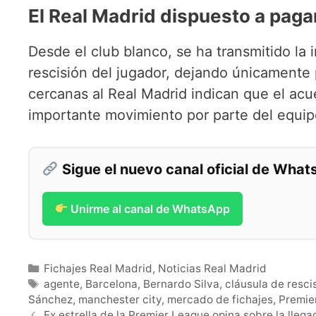
El Real Madrid dispuesto a pagar
Desde el club blanco, se ha transmitido la 
rescisión del jugador, dejando únicamente 
cercanas al Real Madrid indican que el acu
importante movimiento por parte del equipo
Sigue el nuevo canal oficial de Wha
Unirme al canal de WhatsApp
Categorías
Fichajes Real Madrid
,
Noticias Real Madrid
Etiquetas
agente
,
Barcelona
,
Bernardo Silva
,
cláusula de resci
Sánchez
,
manchester city
,
mercado de fichajes
,
Premie
Ex estrella de la Premier League opina sobre la lleg