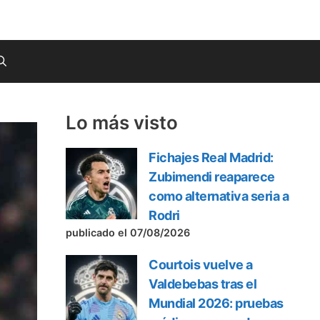
Lo más visto
Fichajes Real Madrid:
Zubimendi reaparece
como alternativa seria a
Rodri
publicado el 07/08/2026
Courtois vuelve a
Valdebebas tras el
Mundial 2026: pruebas