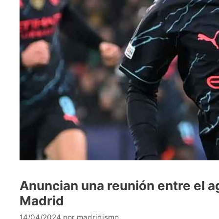
Anuncian una reunión entre el ag
Madrid
14/04/2024
por
madridismo