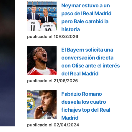
Neymar estuvo a un
paso del Real Madrid
pero Bale cambió la
historia
publicado el 10/03/2026
El Bayern solicita una
conversación directa
con Olise ante el interés
del Real Madrid
publicado el 21/06/2026
Fabrizio Romano
desvela los cuatro
fichajes top del Real
Madrid
publicado el 02/04/2024