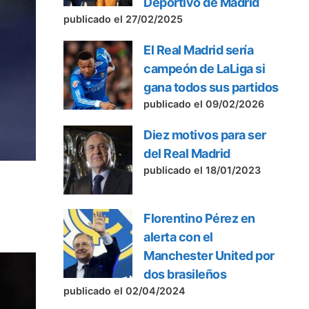
Deportivo de Madrid
publicado el 27/02/2025
El Real Madrid sería
campeón de LaLiga si
gana todos sus partidos
publicado el 09/02/2026
Diez motivos para ser
del Real Madrid
publicado el 18/01/2023
Florentino Pérez en
alerta con el
Manchester United por
dos brasileños
publicado el 02/04/2024