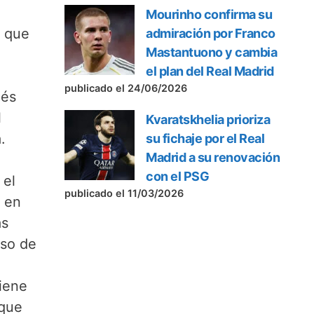
Mourinho confirma su
, que
admiración por Franco
Mastantuono y cambia
el plan del Real Madrid
publicado el 24/06/2026
cés
l
Kvaratskhelia prioriza
.
su fichaje por el Real
Madrid a su renovación
con el PSG
 el
publicado el 11/03/2026
e en
as
aso de
iene
 que