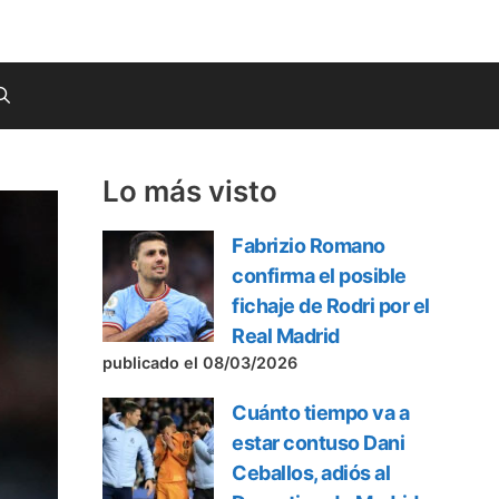
Lo más visto
Fabrizio Romano
confirma el posible
fichaje de Rodri por el
Real Madrid
publicado el 08/03/2026
Cuánto tiempo va a
estar contuso Dani
Ceballos, adiós al