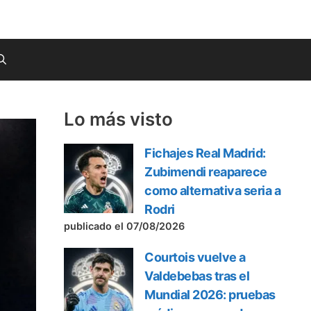
Lo más visto
Fichajes Real Madrid:
Zubimendi reaparece
como alternativa seria a
Rodri
publicado el 07/08/2026
Courtois vuelve a
Valdebebas tras el
Mundial 2026: pruebas