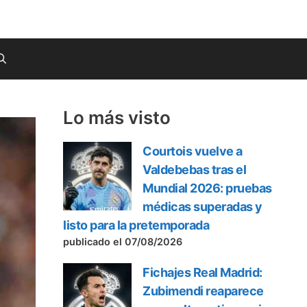
Lo más visto
Courtois vuelve a
Valdebebas tras el
Mundial 2026: pruebas
médicas superadas y
listo para la pretemporada
publicado el 07/08/2026
Fichajes Real Madrid:
Zubimendi reaparece