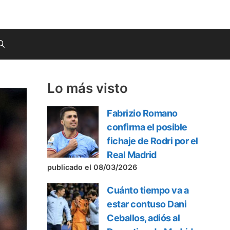
Lo más visto
Fabrizio Romano
confirma el posible
fichaje de Rodri por el
Real Madrid
publicado el 08/03/2026
Cuánto tiempo va a
estar contuso Dani
Ceballos, adiós al