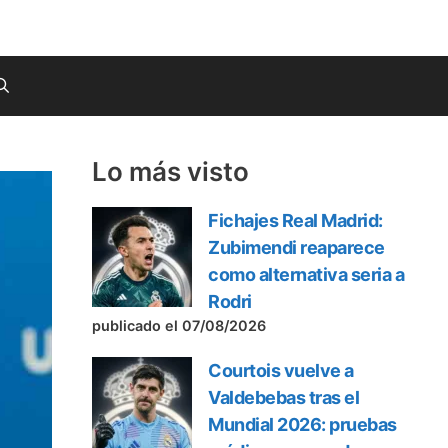
Lo más visto
Fichajes Real Madrid:
Zubimendi reaparece
como alternativa seria a
Rodri
publicado el 07/08/2026
Courtois vuelve a
Valdebebas tras el
Mundial 2026: pruebas