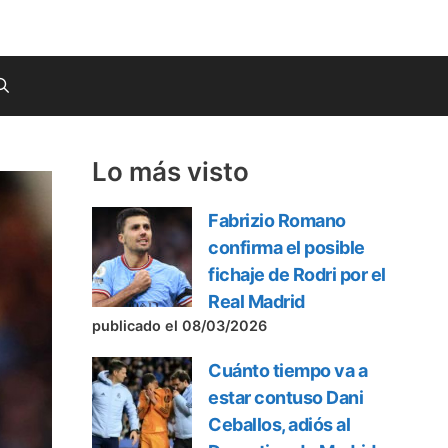
Lo más visto
Fabrizio Romano
confirma el posible
fichaje de Rodri por el
Real Madrid
publicado el 08/03/2026
Cuánto tiempo va a
estar contuso Dani
Ceballos, adiós al