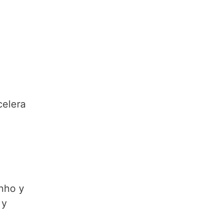
elera
inho y
 y