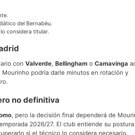
nte.
diático del Bernabéu.
o considera titular.
adrid
iario con
Valverde
,
Bellingham
o
Camavinga
ac
 Mourinho podría darle minutos en rotación y
ro.
ro no definitiva
Como
, pero la decisión final dependerá de Mour
 temporada 2026/27. El club entiende su postura
perarlo si el técnico lo considera necesario.