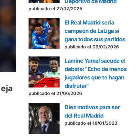
Deportivo de Madrid
publicado el 27/02/2025
El Real Madrid sería
campeón de LaLiga si
gana todos sus partidos
publicado el 09/02/2026
Lamine Yamal sacude el
debate: “Echo de menos
jugadores que te hagan
disfrutar”
deja
publicado el 21/06/2026
Diez motivos para ser
del Real Madrid
publicado el 18/01/2023