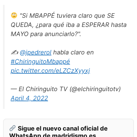
"Si MBAPPÉ tuviera claro que SE
QUEDA, ¿para qué iba a ESPERAR hasta
MAYO para anunciarlo?".
✍
@jpedrerol
habla claro en
#ChiringuitoMbappé
pic.twitter.com/eLZCzXyyxj
— El Chiringuito TV (@elchiringuitotv)
April 4, 2022
Sigue el nuevo canal oficial de
WhatsApp de madridismo.es