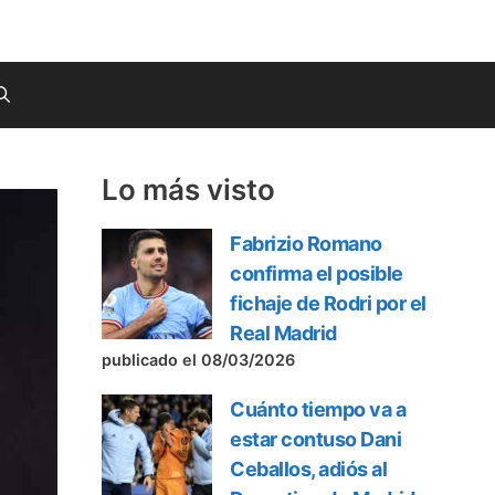
Lo más visto
Fabrizio Romano
confirma el posible
fichaje de Rodri por el
Real Madrid
publicado el 08/03/2026
Cuánto tiempo va a
estar contuso Dani
Ceballos, adiós al