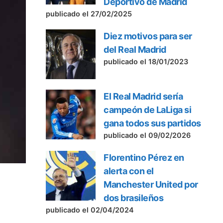
Deportivo de Madrid
publicado el 27/02/2025
Diez motivos para ser
del Real Madrid
publicado el 18/01/2023
El Real Madrid sería
campeón de LaLiga si
gana todos sus partidos
publicado el 09/02/2026
Florentino Pérez en
alerta con el
Manchester United por
dos brasileños
publicado el 02/04/2024