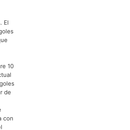
. El
goles
que
re 10
ctual
goles
r de
e
a con
l