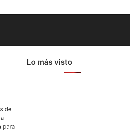
Lo más visto
es de
la
a para