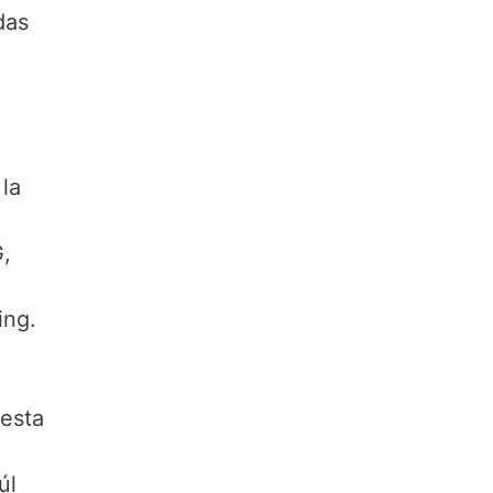
das
la
G,
ing.
 esta
úl