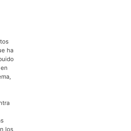
tos
ue ha
buido
 en
ema,
ntra
as
n los