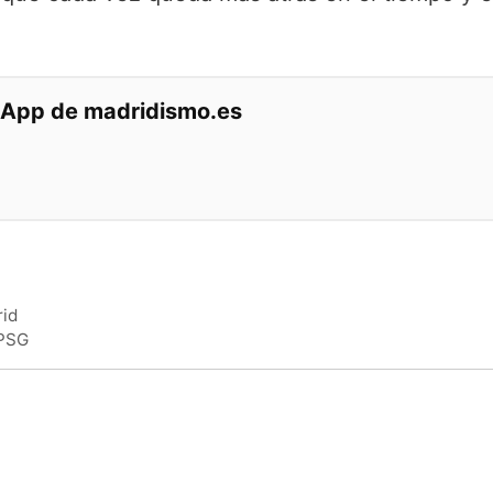
tsApp de madridismo.es
rid
 PSG