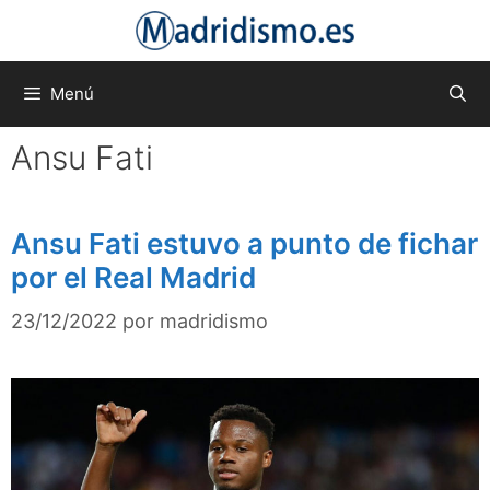
Saltar
al
contenido
Menú
Ansu Fati
Ansu Fati estuvo a punto de fichar
por el Real Madrid
23/12/2022
por
madridismo