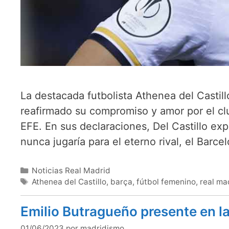
La destacada futbolista Athenea del Castil
reafirmado su compromiso y amor por el cl
EFE. En sus declaraciones, Del Castillo ex
nunca jugaría para el eterno rival, el Barce
Categorías
Noticias Real Madrid
Etiquetas
Athenea del Castillo
,
barça
,
fútbol femenino
,
real ma
Emilio Butragueño presente en l
01/06/2023
por
madridismo