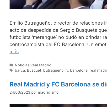
Emilio Butragueño, director de relaciones i
acto de despedida de Sergio Busquets que 
futbolista ‘merengue’ no dudó en brindar r
centrocampista del FC Barcelona. Un emot
más
Categorías
Noticias Real Madrid
Etiquetas
barça
,
Busquet
,
butragueño
,
fc barcelona
,
real madr
Real Madrid y FC Barcelona se di
24/03/2023
por
madridismo