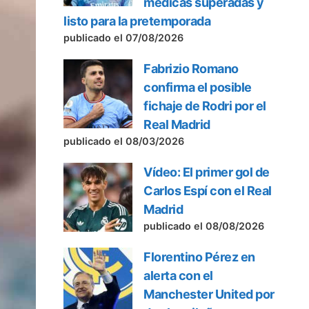
médicas superadas y
listo para la pretemporada
publicado el 07/08/2026
Fabrizio Romano
confirma el posible
fichaje de Rodri por el
Real Madrid
publicado el 08/03/2026
Vídeo: El primer gol de
Carlos Espí con el Real
Madrid
publicado el 08/08/2026
Florentino Pérez en
alerta con el
Manchester United por