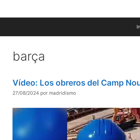
Saltar
al
contenido
I
barça
Vídeo: Los obreros del Camp Nou 
27/08/2024
por
madridismo