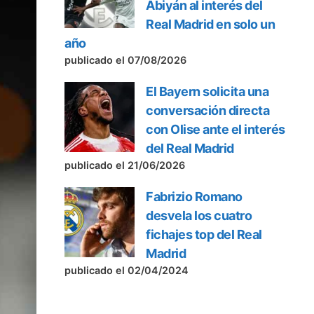
Abiyán al interés del
Real Madrid en solo un
año
publicado el 07/08/2026
El Bayern solicita una
conversación directa
con Olise ante el interés
del Real Madrid
publicado el 21/06/2026
Fabrizio Romano
desvela los cuatro
fichajes top del Real
Madrid
publicado el 02/04/2024