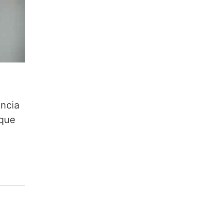
encia
 que