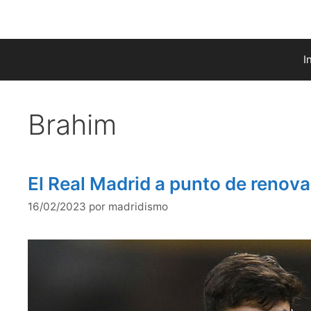
Saltar
al
contenido
I
Brahim
El Real Madrid a punto de renova
16/02/2023
por
madridismo