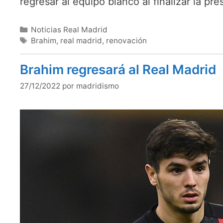
regresar al equipo blanco al finalizar la 
Categorías
Noticias Real Madrid
Etiquetas
Brahim
,
real madrid
,
renovación
Brahim regresará al Real Madrid
27/12/2022
por
madridismo