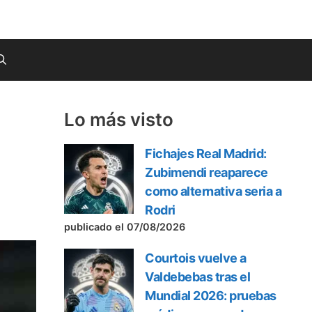
Lo más visto
Fichajes Real Madrid:
Zubimendi reaparece
como alternativa seria a
Rodri
publicado el 07/08/2026
Courtois vuelve a
Valdebebas tras el
Mundial 2026: pruebas