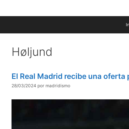
Saltar
al
contenido
I
Høljund
El Real Madrid recibe una oferta
28/03/2024
por
madridismo