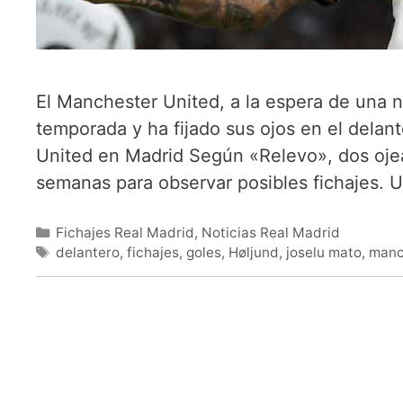
El Manchester United, a la espera de una n
temporada y ha fijado sus ojos en el delan
United en Madrid Según «Relevo», dos ojea
semanas para observar posibles fichajes.
Categorías
Fichajes Real Madrid
,
Noticias Real Madrid
Etiquetas
delantero
,
fichajes
,
goles
,
Høljund
,
joselu mato
,
manc