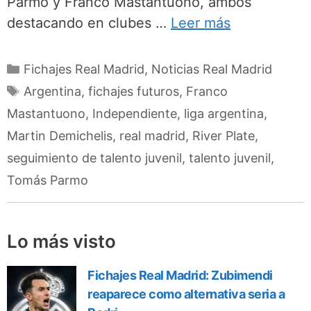
Parmo y Franco Mastantuono, ambos
destacando en clubes …
Leer más
Categorías
Fichajes Real Madrid
,
Noticias Real Madrid
Etiquetas
Argentina
,
fichajes futuros
,
Franco
Mastantuono
,
Independiente
,
liga argentina
,
Martin Demichelis
,
real madrid
,
River Plate
,
seguimiento de talento juvenil
,
talento juvenil
,
Tomás Parmo
Lo más visto
Fichajes Real Madrid: Zubimendi
reaparece como alternativa seria a