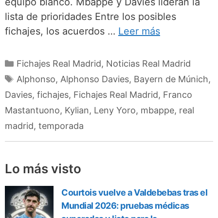
equipo blanco. Mbappé y Davies lideran la
lista de prioridades Entre los posibles
fichajes, los acuerdos …
Leer más
Categorías
Fichajes Real Madrid
,
Noticias Real Madrid
Etiquetas
Alphonso
,
Alphonso Davies
,
Bayern de Múnich
,
Davies
,
fichajes
,
Fichajes Real Madrid
,
Franco
Mastantuono
,
Kylian
,
Leny Yoro
,
mbappe
,
real
madrid
,
temporada
Lo más visto
Courtois vuelve a Valdebebas tras el
Mundial 2026: pruebas médicas