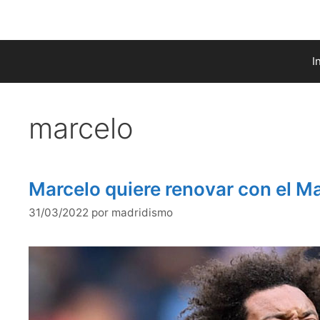
Saltar
al
contenido
I
marcelo
Marcelo quiere renovar con el M
31/03/2022
por
madridismo