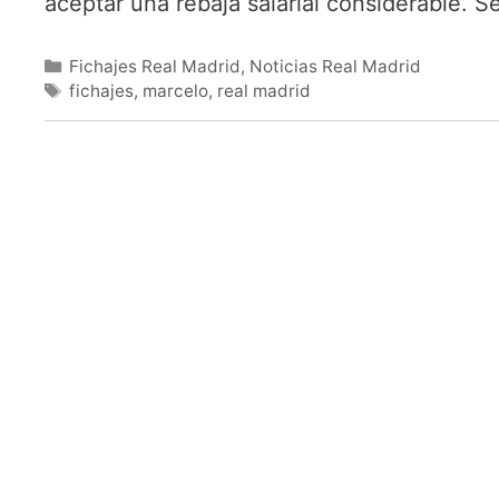
aceptar una rebaja salarial considerable. S
Categorías
Fichajes Real Madrid
,
Noticias Real Madrid
Etiquetas
fichajes
,
marcelo
,
real madrid