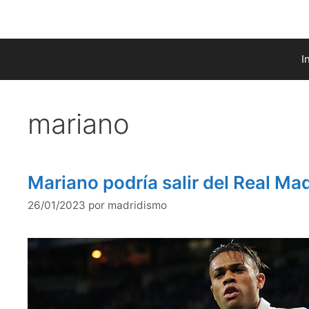
Saltar
al
contenido
I
mariano
Mariano podría salir del Real Ma
26/01/2023
por
madridismo