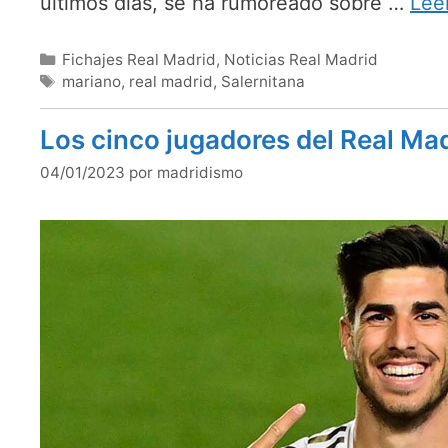
últimos días, se ha rumoreado sobre …
Lee
Categorías
Fichajes Real Madrid
,
Noticias Real Madrid
Etiquetas
mariano
,
real madrid
,
Salernitana
Los cinco jugadores del Real Mad
04/01/2023
por
madridismo