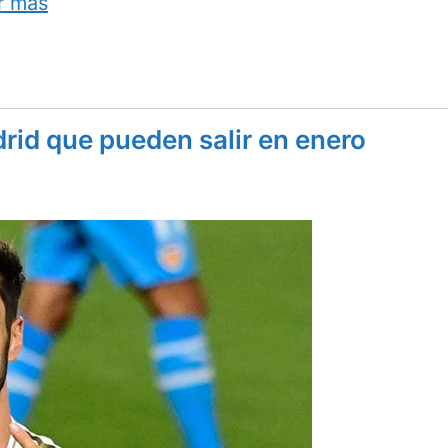
r más
rid que pueden salir en enero