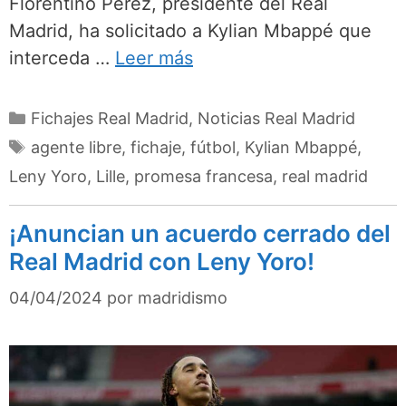
Florentino Pérez, presidente del Real
Madrid, ha solicitado a Kylian Mbappé que
interceda …
Leer más
Categorías
Fichajes Real Madrid
,
Noticias Real Madrid
Etiquetas
agente libre
,
fichaje
,
fútbol
,
Kylian Mbappé
,
Leny Yoro
,
Lille
,
promesa francesa
,
real madrid
¡Anuncian un acuerdo cerrado del
Real Madrid con Leny Yoro!
04/04/2024
por
madridismo