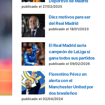
Deportivo de Madrid
publicado el 27/02/2025
Diez motivos para ser
del Real Madrid
publicado el 18/01/2023
El Real Madrid sería
campeón de LaLiga si
gana todos sus partidos
publicado el 09/02/2026
Florentino Pérez en
alerta con el
Manchester United por
dos brasileños
publicado el 02/04/2024