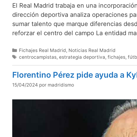
El Real Madrid trabaja en una incorporació
dirección deportiva analiza operaciones pa
sumar talento que marque diferencias desde
reforzar el centro del campo La entidad m
Categorías
Fichajes Real Madrid
,
Noticias Real Madrid
Etiquetas
centrocampistas
,
estrategia deportiva
,
fichajes
,
fútb
Florentino Pérez pide ayuda a Ky
15/04/2024
por
madridismo