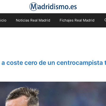
nicio
Noticias Real Madrid
Fichajes Real Madrid
e a coste cero de un centrocampista 