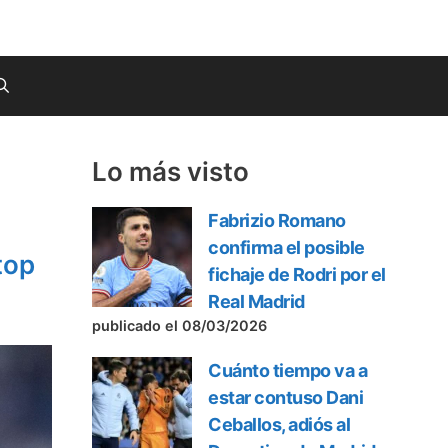
Lo más visto
Fabrizio Romano
confirma el posible
top
fichaje de Rodri por el
Real Madrid
publicado el 08/03/2026
Cuánto tiempo va a
estar contuso Dani
Ceballos, adiós al