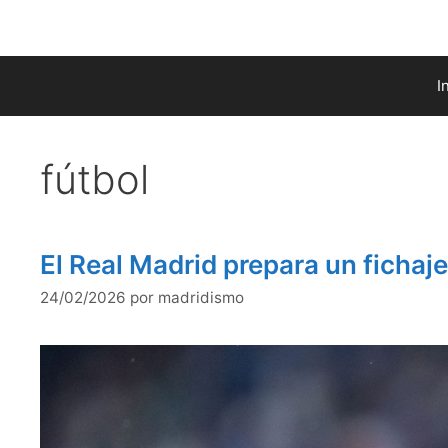
Saltar
al
contenido
I
fútbol
El Real Madrid prepara un fichaj
24/02/2026
por
madridismo